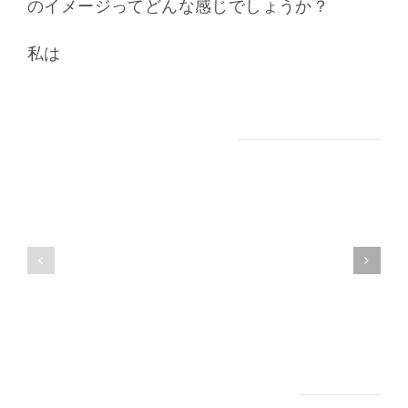
のイメージってどんな感じでしょうか？
世
界
私は
最
古
の
Related Posts
ベ
秘
ネ
境
ズ
へ！
エ
エ
ラ
ン
料
ジ
理
ェ
っ
ル・
て？
Leave A Comment
フ