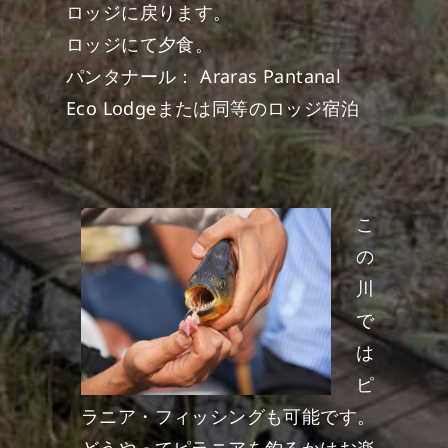
ロッジに戻ります。
ロッジにて夕食。
パンタナール： Araras Pantanal
Eco Lodgeまたは同等のロッジ宿泊
こ
の
川
で
は
ピ
ラニア・フィッシングも可能です。
どうやってピラニアを釣るかはお楽