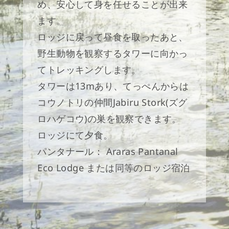
め、安心して身を任せることが出来
ます。
ロッジに戻って昼食を取ったあと、
野生動物を観察するタワーに向かっ
てトレッキングします。
タワーは13mあり、てっぺんからは
コウノトリの仲間Jabiru Stork(ズグ
ロハゲコウ)の巣を観察できます。
ロッジにて夕食。
パンタナール： Araras Pantanal
Eco Lodge または同等のロッジ宿泊