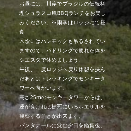
お昼には、川岸でブラジルの伝統料
理シュラスコ風BBQランチをお楽し
みください。※雨季はロッジにて昼
食
木陰にはハンモックも吊るされてい
ますので、パドリングで疲れた体を
シエスタで休めましょう。
午後、一度ロッジへ戻り休憩を挟ん
だあとはトレッキングでモンキータ
ワーへ向かいます。
高さ25mのモンキータワーからは、
運が良ければ樹冠にいるホエザルを
観察することが出来ます。
パンタナールに沈む夕日を鑑賞後、