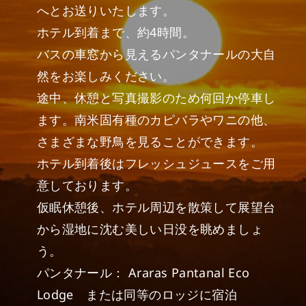
へとお送りいたします。
ホテル到着まで、約4時間。
バスの車窓から見えるパンタナールの大自
然をお楽しみください。
途中、休憩と写真撮影のため何回か停車し
ます。南米固有種のカピバラやワニの他、
さまざまな野鳥を見ることができます。
ホテル到着後はフレッシュジュースをご用
意しております。
仮眠休憩後、ホテル周辺を散策して展望台
から湿地に沈む美しい日没を眺めましょ
う。
パンタナール： Araras Pantanal Eco
Lodge または同等のロッジに宿泊