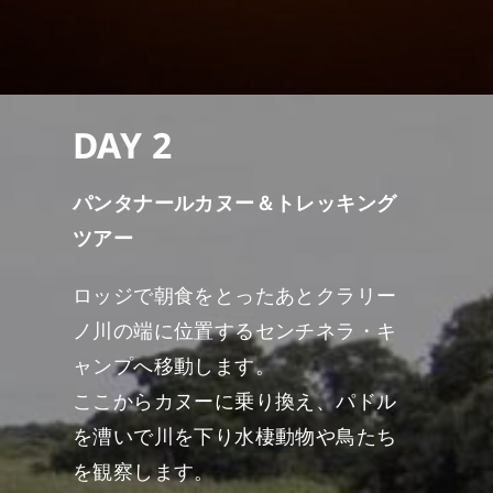
DAY 2
パンタナールカヌー＆トレッキング
ツアー
ロッジで朝食をとったあとクラリー
ノ川の端に位置するセンチネラ・キ
ャンプへ移動します。
ここからカヌーに乗り換え、パドル
を漕いで川を下り水棲動物や鳥たち
を観察します。