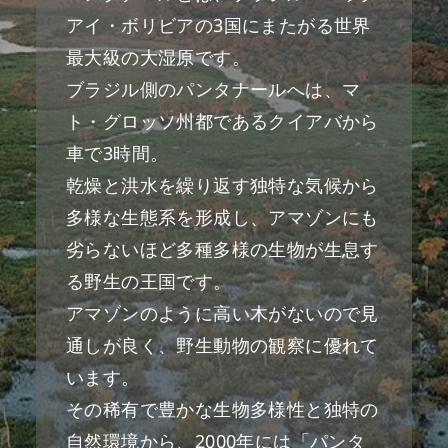
アイ・ボリビアの3国にまたがる世界
最大級の大湿原です。
ブラジル側のパンタナールへは、マ
ト・グロッソ州都であるクイアバから
車で3時間。
乾燥と洪水を繰り返す独特な気候から
多様な生態系を形成し、アマゾンにも
劣らないほど多種多様の生物が生息す
る野生の王国です。
アマゾンのように高い木がないので見
通しが良く、野生動物の観察に優れて
います。
その稀有で豊かな生物多様性と独特の
自然環境から、2000年には「パンタ