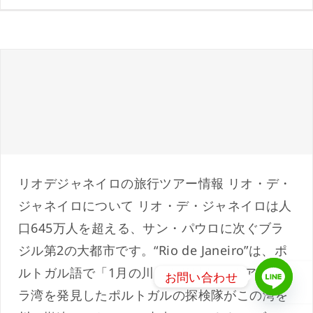
リオ・デ・ジャネイロ旅行ツアー・ホテル予
約・現地1日ツアー情報
リオデジャネイロの旅行ツアー情報 リオ・デ・
ジャネイロについて リオ・デ・ジャネイロは人
口645万人を超える、サン・パウロに次ぐブラ
ジル第2の大都市です。“Rio de Janeiro”は、ポ
ルトガル語で「1月の川」を意味し、グアナバ
お問い合わせ
ラ湾を発見したポルトガルの探検隊がこの湾を