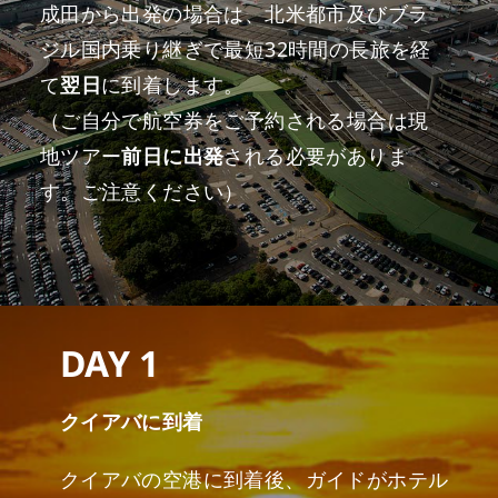
成田から出発の場合は、北米都市及びブラ
ジル国内乗り継ぎで最短32時間の長旅を経
て
翌日
に到着します。
（ご自分で航空券をご予約される場合は現
地ツアー
前日に出発
される必要がありま
す。ご注意ください）
DAY 1
クイアバに到着
クイアバの空港に到着後、ガイドがホテル