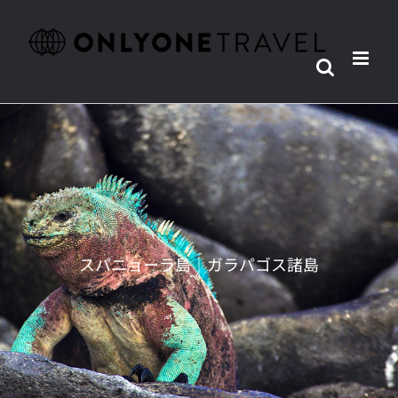
Skip
to
content
スパニョーラ島｜ガラパゴス諸島