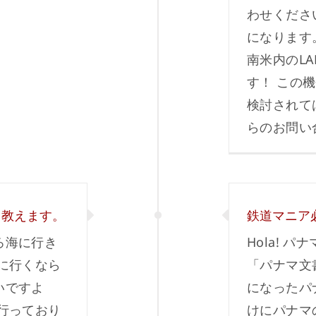
わせくださ
になります。
南米内のLA
す！ この
検討されて
らのお問い
り教えます。
鉄道マニア
ろ海に行き
Hola! 
に行くなら
「パナマ文
いですよ
になったパ
行っており
けにパナマ