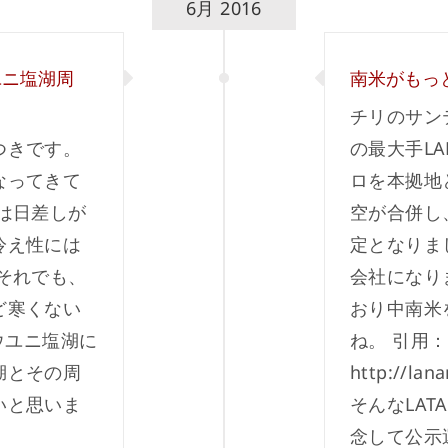
6月 2016
ユニ塩湖周
南米がもっ
チリのサン
つきです。
の最大手L
なってきて
ロを本拠地
は日差しが
空が合併し
冷え性には
定となりま
それでも、
会社になり
ど寒くない
おり中南米
ウユニ塩湖に
ね。 引用：
湖とその周
http://lan
いと思いま
そんなLA
念して公示