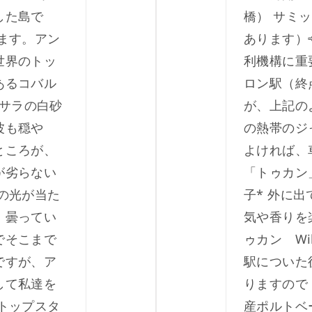
した島で
橋） サミ
ます。アン
あります）
世界のトッ
利機構に重
あるコバル
ロン駅（終
サラの白砂
が、上記の
波も穏や
の熱帯のジ
ところが、
よければ、
が劣らない
「トゥカン
の光が当た
子* 外に
。曇ってい
気や香りを
でそこまで
ゥカン Wi
ですが、ア
駅についた
して私達を
りますので
トップスタ
産ポルトベ