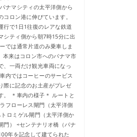
 パナマシティの太平洋側から
のコロン港に伸びています。
運行で1日1往復のレアな鉄道
マシティ側から朝7時15分に出
アーでは通常片道のみ乗車しま
） 本来はコロン市へのパナマ市
で、一両だけ観光車両になっ
 車内ではコーヒーのサービス
り際に記念のお土産がプレゼ
す。 ＊車内の様子＊ ルートと
ミラフローレス閘門（太平洋側
ペトロミゲル閘門（太平洋側か
閘門） ⇨センテナリオ橋（パナ
100年を記念して建てられた