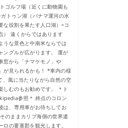
ットゴルフ場（近くに動物園も
⇨ガトゥン湖（パナマ運河の水
要な役割を果たす人口湖）⇨コ
点） 遠くからではあります
ような景色と中南米ならでは
ャングルが広がります。 運が
車窓から「ナマケモノ」や
」が見られるかも！ *車内の様
出て、風に当たりながら自然の空
楽しむのもお勧めです。 ＊ト
kipedia参照＊ 終点のコロン
後は、専用車がお待ちしてお
 そのままカリブ海側の世界遺
ーロの要塞郡を観光します。