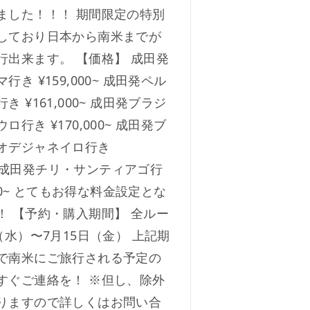
ました！！！ 期間限定の特別
しており日本から南米までが
行出来ます。 【価格】 成田発
行き ¥159,000~ 成田発ペル
き ¥161,000~ 成田発ブラジ
ロ行き ¥170,000~ 成田発ブ
オデジャネイロ行き
00~ 成田発チリ・サンティアゴ行
,000~ とてもお得な料金設定とな
！ 【予約・購入期間】 全ルー
（水）〜7月15日（金） 上記期
で南米にご旅行される予定の
すぐご連絡を！ ※但し、除外
りますので詳しくはお問い合