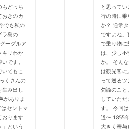
のもどっち
と思ってい
ておきのカ
行の時に乗
今でも私の
か？ 通常
ギラ島の
ですよね。
海はグーグルア
で乗り物に
ッキリわか
は、少し不
碧いです。
か。 そん
でいてもこ
は観光客に
っくさんの
って巡るツ
を生み出し
勿論のこと
色がありま
していただ
ではセントマ
す。 今回
ております
道〜 185
ラ」という
大きく寄与