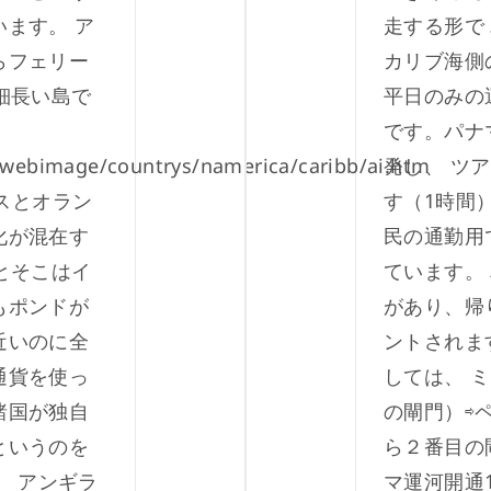
ます。 ア
走する形で
らフェリー
カリブ海側
細長い島で
平日のみの
です。パナ
/webimage/countrys/namerica/caribb/ai.htm
発し、 ツ
スとオラン
す（1時間
化が混在す
民の通勤用
とそこはイ
ています。
もポンドが
があり、帰
近いのに全
ントされま
通貨を使っ
しては、 
諸国が独自
の閘門）⇨
というのを
ら２番目の
 アンギラ
マ運河開通