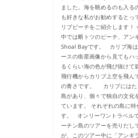
ました。海を眺めるのも入る
も好きな私がお勧めするとっ
リブビーチをご紹介します！ 
中では断トツのビーチ、アン
Shoal Bayです。 カリブ
ースの衛星画像から見てもハ
るくらい海の色が飛び抜けて
飛行機からカリブ上空を飛ん
の青さです。 カリブにはた
島があり、個々で独自の文化
ています。 それぞれの島に特
す。 オンリーワントラベル
ーチン島のツアーを売りだし
が、このツアー中に「アンギ