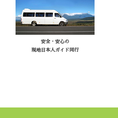
熟練の日本語ガイド付きなので、海外での
トレッキングが初心者の方でも安心してご
参加いただけます。安全にもっと踏み込ん
だ南米の旅を。緊急の際には日本人ガイド
が同行して現地病院まで確実に搬送し、通
安全・安心の
訳をしながらお客様の健康と安全をサポー
現地日本人ガイド同行
トいたします。