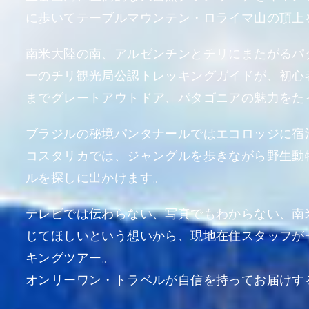
に歩いてテーブルマウンテン・ロライマ山の頂上
南米大陸の南、アルゼンチンとチリにまたがるパ
一のチリ観光局公認トレッキングガイドが、初心
までグレートアウトドア、パタゴニアの魅力をた
ブラジルの秘境パンタナールではエコロッジに宿
コスタリカでは、ジャングルを歩きながら野生動
ルを探しに出かけます。
テレビでは伝わらない、写真でもわからない、南
じてほしいという想いから、現地在住スタッフが
キングツアー。
オンリーワン・トラベルが自信を持ってお届けす