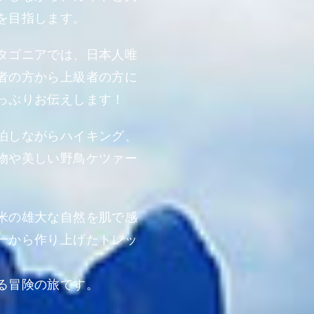
を目指します。
タゴニアでは、日本人唯
者の方から上級者の方に
っぷりお伝えします！
泊しながらハイキング、
物や美しい野鳥ケツァー
米の雄大な自然を肌で感
一から作り上げたトレッ
る冒険の旅です。