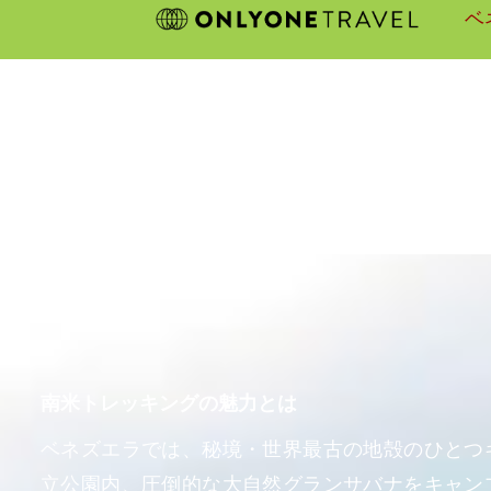
Skip
ベ
to
content
南米トレッキングの魅力とは
ベネズエラでは、秘境・世界最古の地殻のひとつ
立公園内、圧倒的な大自然グランサバナをキャン