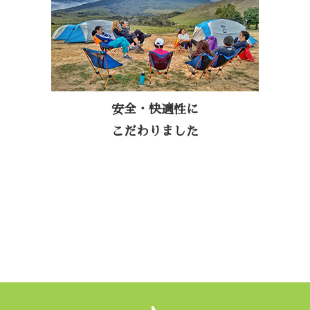
置したり、ハンモックやテント・椅子など
も清潔で快適な製品にこだわっています。
また、現地でお客様に、オンリーワン特製
の日本語の地図をお渡しするなど、快適で
安全な旅をお手伝いいたします。
安全・快適性に
こだわりました