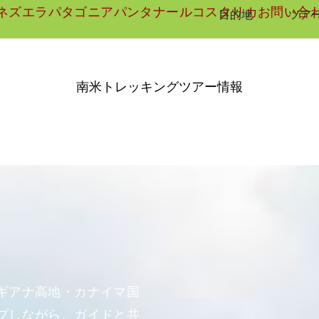
ネズエラ
パタゴニア
パンタナール
コスタリカ
お問い合
目的地
ツア
南米トレッキングツアー情報
ギアナ高地・カナイマ国
プしながら、ガイドと共