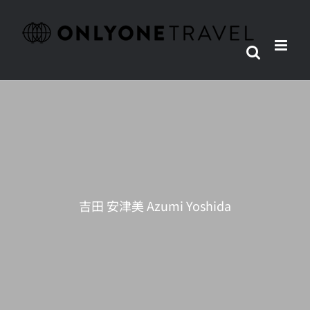
Skip
to
content
吉田 安津美 Azumi Yoshida