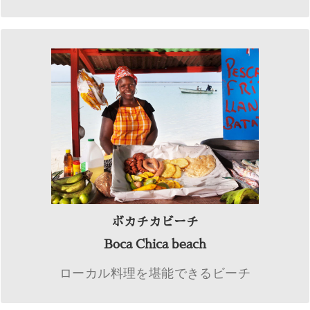
ボカチカビーチ
地元民が愛するこのビーチは、白砂のパウダーサ
ンドに、空と同じくらい青く透明度の高い美しい
カリブの海が広がります。ビーチにはたくさんの
飲食店が並び、何を食べようか目移りしてしまう
ほど。ドミニカの定番料理の鯛の素揚げやパエリ
アを、海辺で思う存分堪能できる最高の場所で
ボカチカビーチ
す。またサンゴが多く、シュノーケリングスポッ
Boca Chica beach
トとしても大人気です。
ローカル料理を堪能できるビーチ