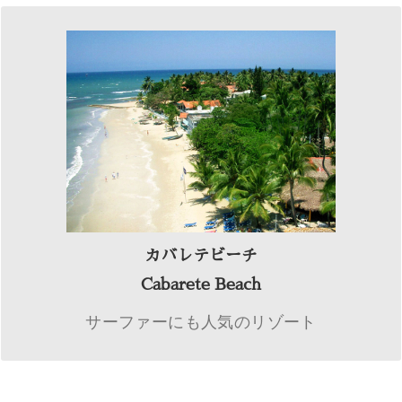
カバレテビーチ
ウィンドサーフィンで有名な世界各国のサーファ
ーを魅了するリゾート。ウィンドサーフィンの世
界選手権の開催地でもあり、大会時には世界各国
から観光客が訪れます。波が穏やかで子供達も遊
べる海辺には、ヤシの木が並びラテン音楽が流れ
のんびりとした時間を過ごせます。オールインク
カバレテビーチ
ルーシブのホテルが人気で、日頃の疲れを忘れさ
Cabarete Beach
せてくれる癒やしが詰まった場所です。
サーファーにも人気のリゾート