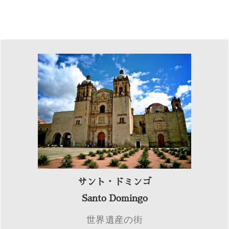
サント・ドミンゴ
最もドミニカを感じることのできるサント・ドミ
ンゴの旧市街には、中世ヨーロッパにタイムスリ
ップしたような歴史的建造物が多く、街全体が世
界遺産に登録されています。白いサンゴで造られ
たサンタ・マリア・ラ・メノル大聖堂や、コロン
サント・ドミンゴ
ブスの家とも言われるアルカサルは必見です。
Santo Domingo
世界遺産の街