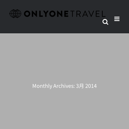
Skip
to
content
Monthly Archives:
3月 2014