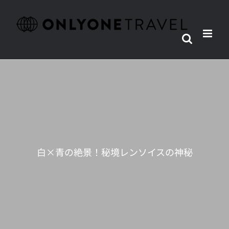
Skip
to
content
白×青の絶景！秘境レンソイスの神秘