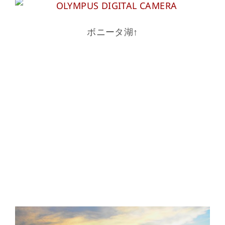
ボニータ湖↑