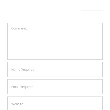
ん
ジ
Leave A Comment
な
ェ
想
ク
Comment
い
ト
が
込
め
ら
れ
た
高
砂
淳
二