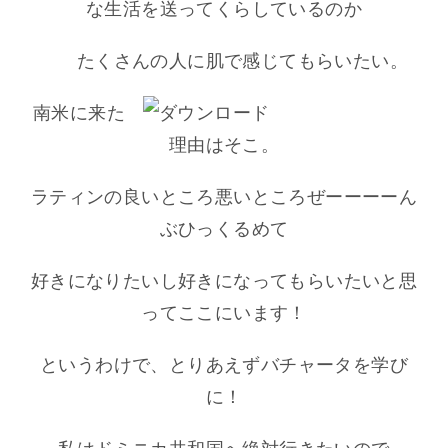
な生活を送ってくらしているのか
たくさんの人に肌で感じてもらいたい。
も
南米に来た
う
理由はそこ。
い
ラティンの良いところ悪いところぜーーーーん
ち
ぶひっくるめて
ど
地
好きになりたいし好きになってもらいたいと思
球
ってここにいます！
の
というわけで、とりあえずバチャータを学び
美
に！
し
さ