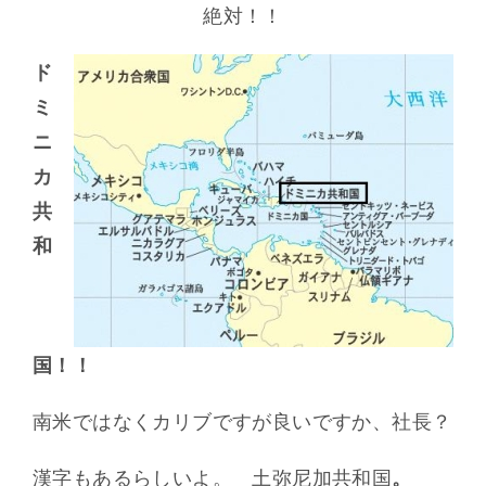
絶対！！
ド
ミ
ニ
カ
共
和
国！！
南米ではなくカリブですが良いですか、社長？
漢字もあるらしいよ。 土弥尼加共和国
。