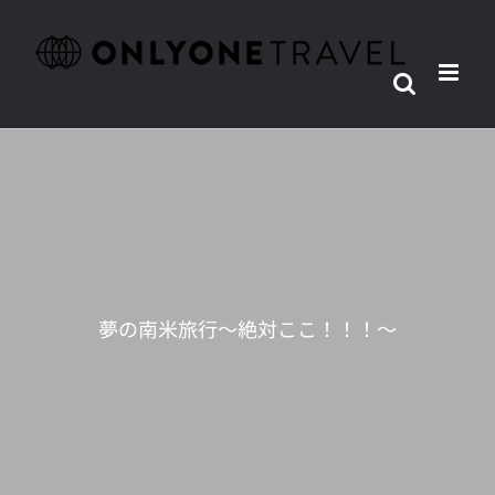
Skip
to
content
夢の南米旅行～絶対ここ！！！～