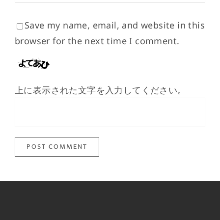
最
新
Save my name, email, and website in this
写
browser for the next time I comment.
真
集。
上に表示された文字を入力してください。