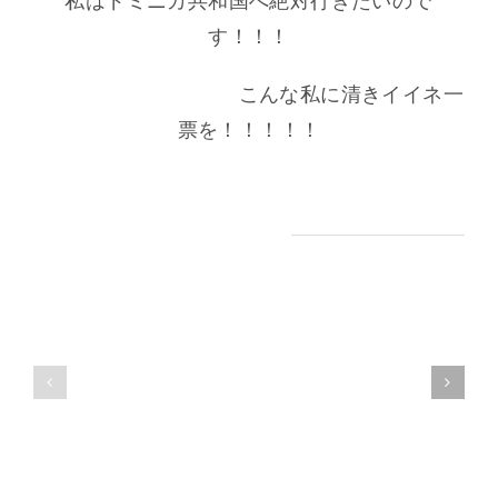
私はドミニカ共和国へ絶対行きたいので
や
す！！！
温
か
こんな私に清きイイネ一
さ
票を！！！！！
ウ
を
ユ
感
ニ
じ
Related Posts
バ
て
イ
も
オ
ら
ト
い
イ
た
レ
い。
プ
そ
ロ