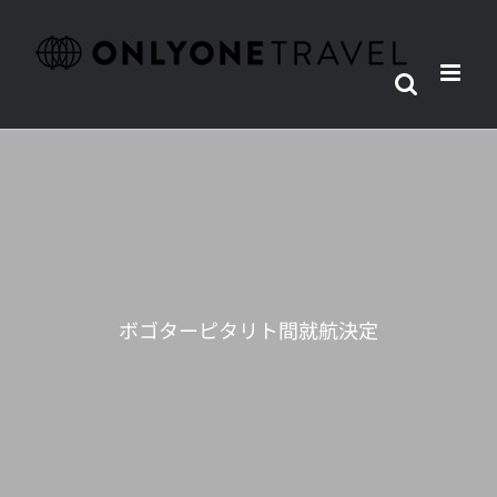
Skip
to
content
ボゴターピタリト間就航決定