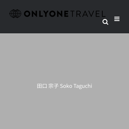
Skip
to
content
田口 宗子 Soko Taguchi